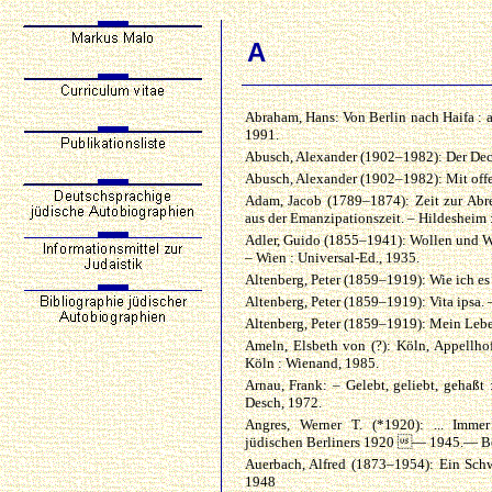
A
Abraham, Hans: Von Berlin nach Haifa :
1991.
Abusch, Alexander (1902–1982): Der Deck
Abusch, Alexander (1902–1982): Mit offen
Adam, Jacob (1789–1874): Zeit zur Abre
aus der Emanzipationszeit. – Hildesheim 
Adler, Guido (1855–1941): Wollen und Wi
– Wien : Universal-Ed., 1935.
Altenberg, Peter (1859–1919): Wie ich es s
Altenberg, Peter (1859–1919): Vita ipsa. –
Altenberg, Peter (1859–1919): Mein Leben
Ameln, Elsbeth von (?): Köln, Appellho
Köln : Wienand, 1985.
Arnau, Frank: – Gelebt, geliebt, gehaßt
Desch, 1972.
Angres, Werner T. (*1920): ... Immer
jüdischen Berliners 1920 — 1945.— Ber
Auerbach, Alfred (1873–1954): Ein Schwa
1948