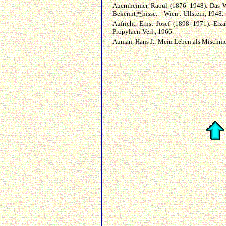
Auernheimer, Raoul (1876–1948): Das Wi
Bekenntnisse. – Wien : Ullstein, 1948.
Aufricht, Ernst Josef (1898–1971): Erzä
Propyläen-Verl., 1966.
Auman, Hans J.: Mein Leben als Mischmo