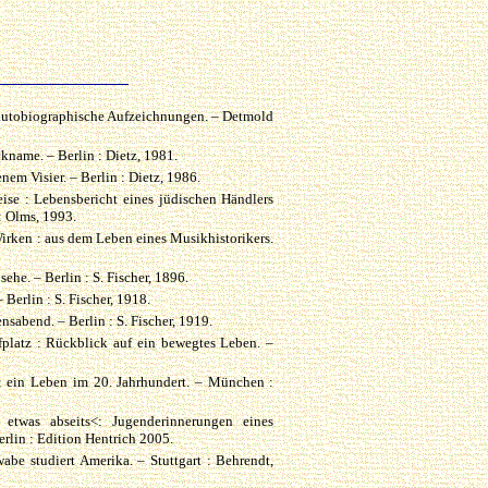
 autobiographische Aufzeichnungen. – Detmold
name. – Berlin : Dietz, 1981.
em Visier. – Berlin : Dietz, 1986.
ise : Lebensbericht eines jüdischen Händlers
: Olms, 1993.
rken : aus dem Leben eines Musikhistorikers.
ehe. – Berlin : S. Fischer, 1896.
 Berlin : S. Fischer, 1918.
sabend. – Berlin : S. Fischer, 1919.
fplatz : Rückblick auf ein bewegtes Leben. –
 : ein Leben im 20. Jahrhundert. – München :
 etwas abseits<: Jugenderinnerungen eines
lin : Edition Hentrich 2005.
be studiert Amerika. – Stuttgart : Behrendt,