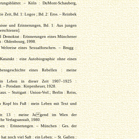
erungsblätter. – Köln : DuMont-Schauberg,
e Zeit, Bd. 1: Logos ; Bd. 2: Eros. – Reinbek
bnisse und Erinnerungen, Bd. 1: Aus jungen
erschienen].
d Demokrat : Erinnerungen eines Münchener
: Oldenbourg, 1998.
Weltreise eines Sexualforschers. – Brugg :
 Katarakt : eine Autobiographie ohne einen
ebensgeschichte eines Rebellen : meine
.
Mein Leben in dieser Zeit 1907–1925 :
. – Potsdam : Kiepenheuer, 1928.
s. – Stuttgart : Union-Verl.; Berlin : Reiss,
on Kopf bis Fuß : mein Leben mit Text und
erstr. 13 : meine Jugend im Wien der
he Verlagsanstalt, 1980.
ben : Erinnerungen. – München : Ges. der
hat noch viel Saft : ein Leben: – St. Gallen :