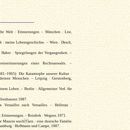
sche Welt : Erinnerungen. – München : List,
h : meine Lebensgeschichte. – Wien : Desch,
z Haber : Spiegelungen der Vergangenheit. –
nserinnerungen eines Rechtsanwalts. –
881–1965): Die Katastrophe unserer Kultur :
dernen Menschen. – Leipzig : Gerstenberg,
nem Leben. – Berlin : Allgemeiner Verl. für
 Ebenhausen 1987.
 Versailles nach Versailles. – Hellerau :
: Erinnerungen. – Reinbek : Wegner, 1971.
are Mauern wuchsen : eine deutsche Familie
 Hamburg : Hoffmann und Campe, 1987.