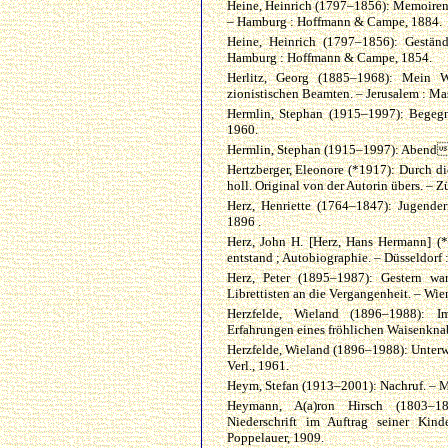
Heine, Heinrich (1797–1856): Memoiren
– Hamburg : Hoffmann & Campe, 1884.
Heine, Heinrich (1797–1856): Geständn
Hamburg : Hoffmann & Campe, 1854.
Herlitz, Georg (1885–1968): Mein W
zionistischen Beamten. – Jerusalem : Ma
Hermlin, Stephan (1915–1997): Begegn
1960.
Hermlin, Stephan (1915–1997): Abendl
Hertzberger, Eleonore (*1917): Durch di
holl. Original von der Autorin übers. – Z
Herz, Henriette (1764–1847): Jugenderi
1896 .
Herz, John H. [Herz, Hans Hermann] (
entstand ; Autobiographie. – Düsseldorf 
Herz, Peter (1895–1987): Gestern wa
Librettisten an die Vergangenheit. – Wie
Herzfelde, Wieland (1896–1988): I
Erfahrungen eines fröhlichen Waisenknab
Herzfelde, Wieland (1896–1988): Unterweg
Verl., 1961.
Heym, Stefan (1913–2001): Nachruf. – 
Heymann, A(a)ron Hirsch (1803–18
Niederschrift im Auftrag seiner Kin
Poppelauer, 1909.