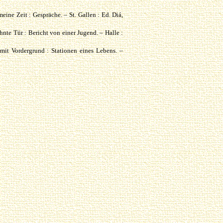
eine Zeit : Gespräche. – St. Gallen : Ed. Diá,
te Tür : Bericht von einer Jugend. – Halle :
it Vordergrund : Stationen eines Lebens. –