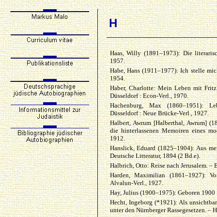
H
Haas, Willy (1891–1973): Die literari
1957.
Habe, Hans (1911–1977): Ich stelle mic
1954.
Haber, Charlotte: Mein Leben mit Frit
Düsseldorf : Econ-Verl., 1970.
Hachenburg, Max (1860–1951): Lebe
Düsseldorf : Neue Brücke-Verl., 1927.
Halbert, Awrum [Halberthal, Awrum] (1
die hinterlassenen Memoiren eines mo
1912.
Hanslick, Eduard (1825–1904): Aus mei
Deutsche Litteratur, 1894 (2 Bd.e).
Halbrich, Otto: Reise nach Jerusalem. –
Harden, Maximilian (1861–1927): Von
Alvalun-Verl., 1927.
Hay, Julius (1900–1975): Geboren 1900 
Hecht, Ingeborg (*1921): Als unsichtb
unter den Nürnberger Rassegesetzen. –