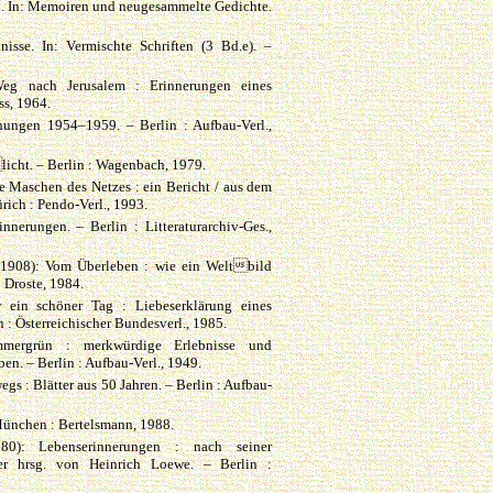
. In: Memoiren und neugesammelte Gedichte.
isse. In: Vermischte Schriften (3 Bd.e). –
eg nach Jerusalem : Erinnerungen eines
ss, 1964.
ungen 1954–1959. – Berlin : Aufbau-Verl.,
icht. – Berlin : Wagenbach, 1979.
e Maschen des Netzes : ein Bericht / aus dem
ürich : Pendo-Verl., 1993.
nnerungen. – Berlin : Litteraturarchiv-Ges.,
*1908): Vom Überleben : wie ein Weltbild
: Droste, 1984.
r ein schöner Tag : Liebeserklärung eines
n : Österreichischer Bundesverl., 1985.
mmergrün : merkwürdige Erlebnisse und
en. – Berlin : Aufbau-Verl., 1949.
s : Blätter aus 50 Jahren. – Berlin : Aufbau-
München : Bertelsmann, 1988.
80): Lebenserinnerungen : nach seiner
der hrsg. von Heinrich Loewe. – Berlin :