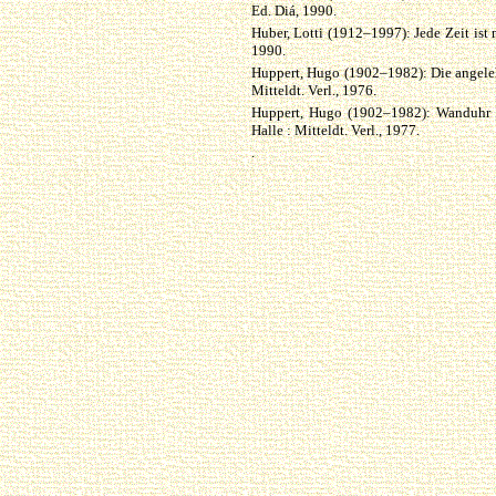
Ed. Diá, 1990.
Huber, Lotti (1912–1997): Jede Zeit ist m
1990.
Huppert, Hugo (1902–1982): Die angelehn
Mitteldt. Verl., 1976.
Huppert, Hugo (1902–1982): Wanduhr m
Halle : Mitteldt. Verl., 1977.
.