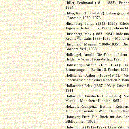
Hiller, Ferdinand (1811–1885): Erinn
1884.
Hiller, Kurt (1885–1972): Leben gegen di
: Rowohlt, 1969–1973.
Hirschberg, Julius (1843–1925): Erle
Tagen. – Berlin : Junk, 1923 [mehr nicht 
Hirschberg, Max (1883–1964): Jude un
Rechtsanwalts 1883–1939. – München 
Hirschfeld, Magnus (1868–1935): Die 
Bözberg-Verl., 1933.
Höllriegel, Arnold Die Fahrt auf dem
Helden. – Wien : Picus-Verlag, 1998
Holitscher, Arthur (1869–1941): L
Erinnerungen. – Berlin : S. Fischer, 1924
Holitscher, Arthur (1869–1941): 
Lebensgeschichte eines Rebellen 2. Band
Hollaender, Felix (1867–1931): Unser Hau
1911.
Hollaender, Friedrich (1896–1976): V
Musik. – München : Kindler, 1965.
Holzapfel-Gomperz, Bettina: Reisn
Jahrhundertwende. – Wien : Österreichsic
Homeyer, Fritz: Ein Buch für das Le
Bibliophilen, 1961.
Huber, Lotti (1912–1997): Diese Zitrone 